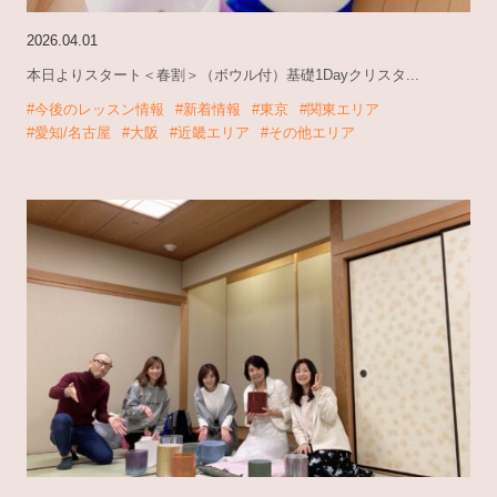
2026.04.01
本日よりスタート＜春割＞（ボウル付）基礎1Dayクリスタ...
#今後のレッスン情報
#新着情報
#東京
#関東エリア
#愛知/名古屋
#大阪
#近畿エリア
#その他エリア