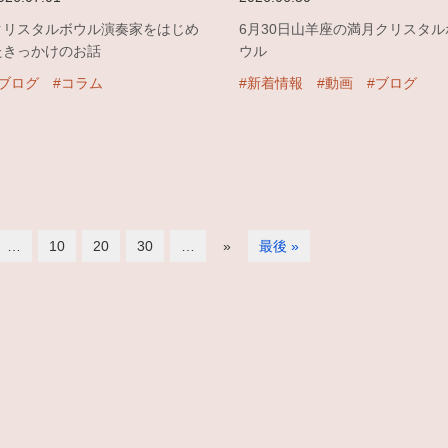
クリスタルボウル演奏家をはじめ
6月30日山羊座の満月クリスタル
たきっかけのお話
ウル
#ブログ
#コラム
#新着情報
#動画
#ブログ
…
10
20
30
…
»
最後 »