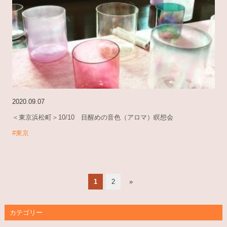
2020.09.07
＜東京浜松町＞10/10 目醒めの音色（アロマ）瞑想会
#東京
1
2
»
カテゴリー