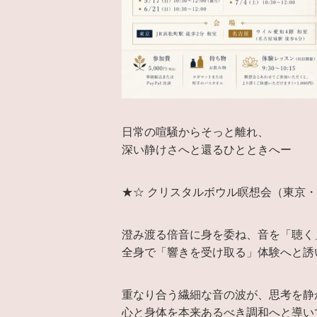
日常の喧騒からそっと離れ、
深い静けさへと還るひとときへー
★☆ クリスタルボウル瞑想会（東京
澄み渡る倍音に身を委ね、音を「聴く
全身で「響きを受け取る」体験へと誘
重なり合う繊細な音の波が、思考を静
心と身体を本来あるべき調和へと導い