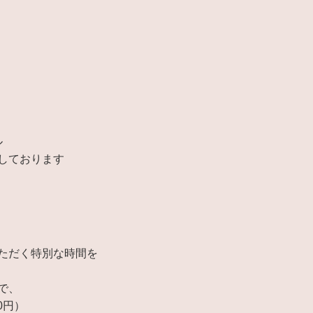
ル
しております
ただく特別な時間を
で、
0円）