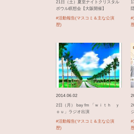
21日（土）夏至ナイトクリスタル
ボウル瞑想会【大阪開催】
#活動報告(マスコミ＆主な公演
歴)
歴
2014.06.02
2
2日（月） bay fm 「ｗｉｔｈ ｙ
ｏｕ」ラジオ出演
#活動報告(マスコミ＆主な公演
歴)
歴