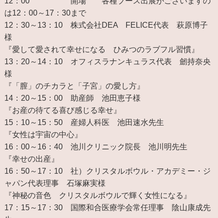
12：00 開場 各種ブース出展がございますの
は12：00～17：30まで
12：30～13：10 株式会社DEA FELICE代表 萩原博子
様
『愛して愛されて幸せになる ひみつのラブフル習慣』
13：20～14：10 オフィスラナンキュラス代表 劒持奈央
様
『「膣」のチカラと「子宮」の愛し方』
14：20～15：00 助産師 池田恵子様
『お産の待てる喜び感じる幸せ』
15：10～15：50 産婦人科医 池田速水先生
『女性は宇宙の中心』
16：00～16：40 池川クリニック院長 池川明先生
『幸せの出産』
16：50～17：10 社）クリスタルボウル・アカデミー・ジ
ャパン代表理事 石塚麻実様
『神秘の音色 クリスタルボウルで輝く女性になる』
17：15～17：30 国際和合医療学会常任理事 陰山康成先