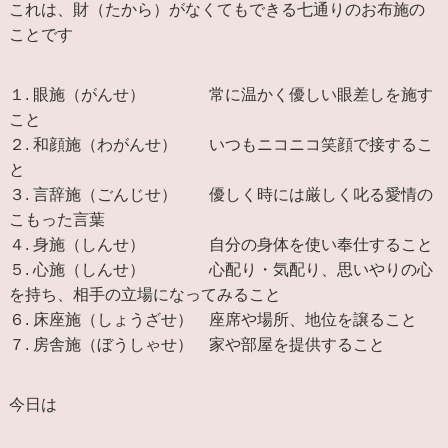
これは、財（たから）がなくてもできる七通りのお布施の
ことです
１. 眼施（がんせ） 常に温かく優しい眼差しを施す
こと
２. 和顔施（わがんせ） いつもニコニコ笑顔で接するこ
と
３. 言辞施（ごんじせ） 優しく時には厳しく叱る愛情の
こもった言葉
４. 身施（しんせ） 自分の身体を使い奉仕すること
５. 心施（しんせ） 心配り・気配り、思いやりの心
を持ち、相手の立場になってみること
６. 床座施（しょうざせ） 座席や場所、地位を譲ること
７. 房舎施（ぼうしゃせ） 家や部屋を提供すること
今日は