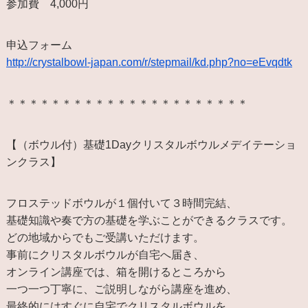
参加費 4,000円
申込フォーム
http://crystalbowl-japan.com/r/stepmail/kd.php?no=eEvqdtk
＊＊＊＊＊＊＊＊＊＊＊＊＊＊＊＊＊＊＊＊＊＊
【（ボウル付）基礎1Dayクリスタルボウルメデイテーショ
ンクラス】
フロステッドボウルが１個付いて３時間完結、
基礎知識や奏で方の基礎を学ぶことができるクラスです。
どの地域からでもご受講いただけます。
事前にクリスタルボウルが自宅へ届き、
オンライン講座では、箱を開けるところから
一つ一つ丁寧に、ご説明しながら講座を進め、
最終的にはすぐに自宅でクリスタルボウルを