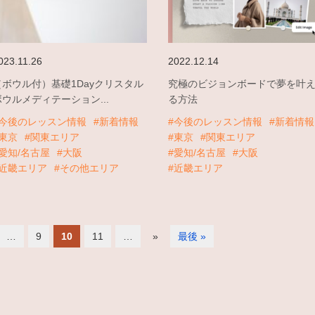
023.11.26
2022.12.14
（ボウル付）基礎1Dayクリスタル
究極のビジョンボードで夢を叶
ボウルメディテーション...
る方法
#今後のレッスン情報
#新着情報
#今後のレッスン情報
#新着情報
#東京
#関東エリア
#東京
#関東エリア
#愛知/名古屋
#大阪
#愛知/名古屋
#大阪
#近畿エリア
#その他エリア
#近畿エリア
…
9
10
11
…
»
最後 »