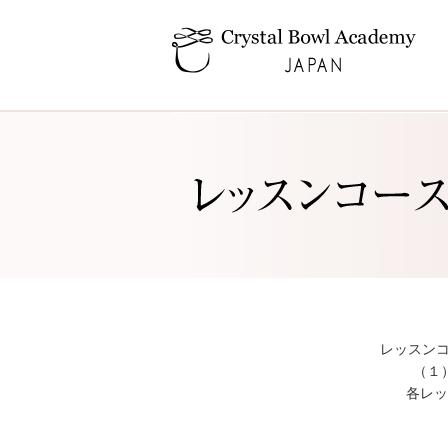
レッスンコ
（１
各レッ