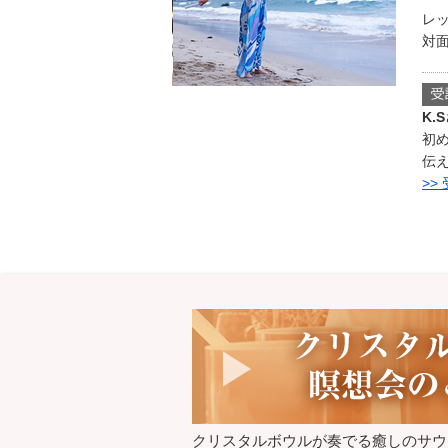
レ
対面
K.
初
伝
>>
クリスタルボウルが奏でる癒しのサウ