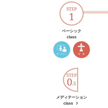
ベーシック
class
メディテーション
chevron_right
class