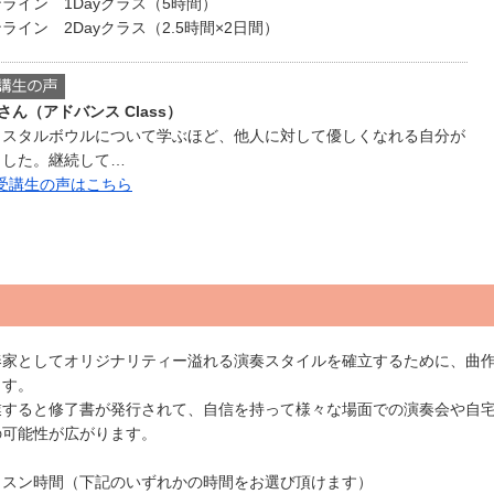
ライン 1Dayクラス（5時間）
ライン 2Dayクラス（2.5時間×2日間）
Tさん（アドバンス Class）
リスタルボウルについて学ぶほど、他人に対して優しくなれる自分が
ました。継続して…
 受講生の声はこちら
奏家としてオリジナリティー溢れる演奏スタイルを確立するために、曲
ます。
業すると修了書が発行されて、自信を持って様々な場面での演奏会や自
の可能性が広がります。
ッスン時間（下記のいずれかの時間をお選び頂けます）