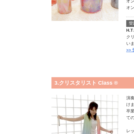
オン
オン
H.
ク
い
>>
3.クリスタリスト Class ®
演
け
卒
て
レ