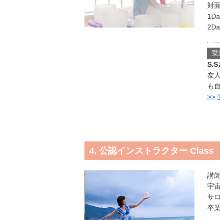
対
1D
2D
S.
友
も
>>
4. 公認インストラクター Class
講
宇
サ
卒業