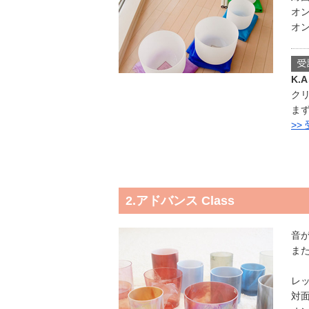
オン
オン
K.
ク
ま
>>
2.アドバンス Class
音
ま
レ
対面