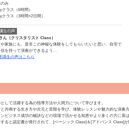
面のみ
ayクラス（6時間）
ayクラス（3時間×2日間）
Sさん（クリスタリスト Class）
人や家族にも、是非この神秘な体験をしてもらいたいと思い、自宅で
自信を持って演奏ができるよう…
 受講生の声はこちら
師として活躍する為の指導方法や人間力について学びます。
宙と共鳴する生き方や次元と音階を学び、体験レッスンや魅力的な演奏
ロンビジネス成功の秘訣などの現場で活かせる知恵やより多くの方に喜
すると認定書が発行されて、[ベーシック Class]＆[アドバンス Class